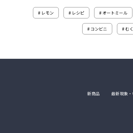
#
レモン
#
レシピ
#
オートミール
#
コンビニ
#
む
新商品
最新現象・