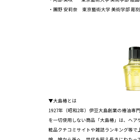
・團野 安莉奈 東京藝術大学 美術学部 彫
▼大島椿とは
1927年（昭和2年）伊豆大島創業の椿油専
を一切使用しない商品
「大島椿」は、ヘア
粧品クチコミサイトや雑誌ランキング等で
娘、娘から孫へ、世代を超え長きにわたっ